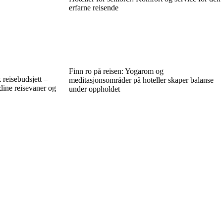
erfarne reisende
Finn ro på reisen: Yogarom og
k reisebudsjett –
meditasjonsområder på hoteller skaper balanse
 dine reisevaner og
under oppholdet