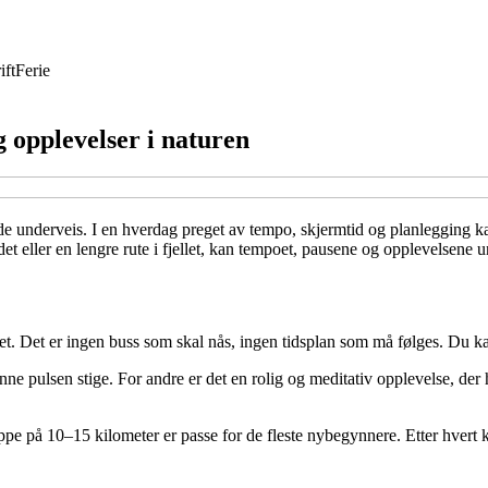
ift
Ferie
 opplevelser i naturen
e underveis. I en hverdag preget av tempo, skjermtid og planlegging kan
eller en lengre rute i fjellet, kan tempoet, pausene og opplevelsene unde
. Det er ingen buss som skal nås, ingen tidsplan som må følges. Du kan 
 pulsen stige. For andre er det en rolig og meditativ opplevelse, der hve
etappe på 10–15 kilometer er passe for de fleste nybegynnere. Etter hvert