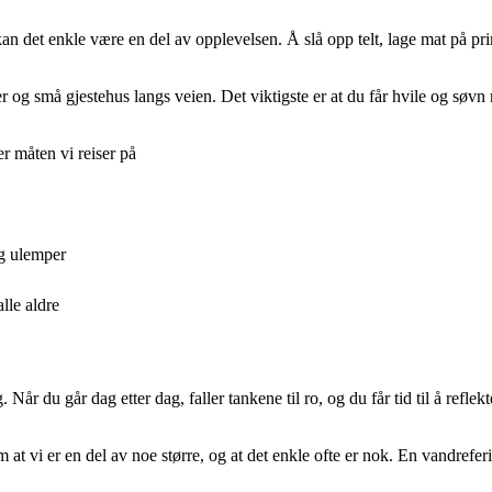
n det enkle være en del av opplevelsen. Å slå opp telt, lage mat på prim
r og små gjestehus langs veien. Det viktigste er at du får hvile og søvn 
r måten vi reiser på
og ulemper
lle aldre
år du går dag etter dag, faller tankene til ro, og du får tid til å reflek
m at vi er en del av noe større, og at det enkle ofte er nok. En vandref