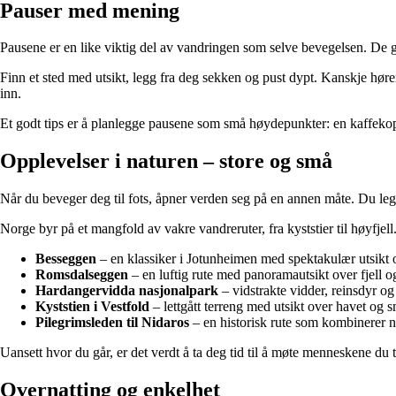
Pauser med mening
Pausene er en like viktig del av vandringen som selve bevegelsen. De gir
Finn et sted med utsikt, legg fra deg sekken og pust dypt. Kanskje hører
inn.
Et godt tips er å planlegge pausene som små høydepunkter: en kaffekopp 
Opplevelser i naturen – store og små
Når du beveger deg til fots, åpner verden seg på en annen måte. Du legger
Norge byr på et mangfold av vakre vandreruter, fra kyststier til høyfjel
Besseggen
– en klassiker i Jotunheimen med spektakulær utsikt
Romsdalseggen
– en luftig rute med panoramautsikt over fjell og
Hardangervidda nasjonalpark
– vidstrakte vidder, reinsdyr og 
Kyststien i Vestfold
– lettgått terreng med utsikt over havet og 
Pilegrimsleden til Nidaros
– en historisk rute som kombinerer na
Uansett hvor du går, er det verdt å ta deg tid til å møte menneskene du t
Overnatting og enkelhet