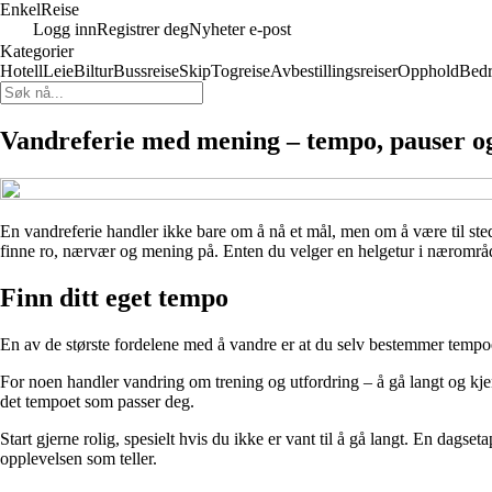
EnkelReise
Logg inn
Registrer deg
Nyheter e-post
Kategorier
Hotell
Leie
Biltur
Bussreise
Skip
Togreise
Avbestillingsreiser
Opphold
Bedr
Vandreferie med mening – tempo, pauser og
En vandreferie handler ikke bare om å nå et mål, men om å være til sted
finne ro, nærvær og mening på. Enten du velger en helgetur i nærområdet 
Finn ditt eget tempo
En av de største fordelene med å vandre er at du selv bestemmer tempoet
For noen handler vandring om trening og utfordring – å gå langt og kjenne
det tempoet som passer deg.
Start gjerne rolig, spesielt hvis du ikke er vant til å gå langt. En dags
opplevelsen som teller.