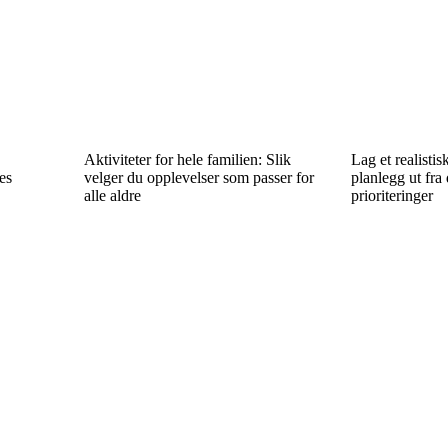
?
Aktiviteter for hele familien: Slik
Lag et realistis
es
velger du opplevelser som passer for
planlegg ut fra
alle aldre
prioriteringer