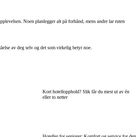
 opplevelsen. Noen planlegger alt på forhånd, mens andre lar ruten
else av deg selv og det som virkelig betyr noe.
Kort hotellopphold? Slik får du mest ut av én
eller to netter
Hoteller for seniorer: Komfort og service for den