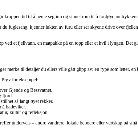
 kroppen tid til å hente seg inn og sinnet rom til å fordøye inntrykkene
 du fuglesang, kjenner lukten av furu eller ser skyene drive over fjelle
ved et fjellvann, en matpakke på en topp eller et hvil i lyngen. Det gir
 merke til detaljer du ellers ville gått glipp av: en rype som letter, en
l. Prøv for eksempel:
 over Gjende og Bessvatnet.
 fjord.
stillhet så langt øyet rekker.
små badeviker.
tur, kultur og refleksjon.
reffer underveis – andre vandrere, lokale beboere eller vertskap på små o