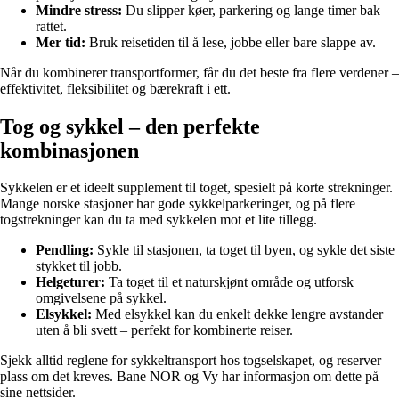
Mindre stress:
Du slipper køer, parkering og lange timer bak
rattet.
Mer tid:
Bruk reisetiden til å lese, jobbe eller bare slappe av.
Når du kombinerer transportformer, får du det beste fra flere verdener –
effektivitet, fleksibilitet og bærekraft i ett.
Tog og sykkel – den perfekte
kombinasjonen
Sykkelen er et ideelt supplement til toget, spesielt på korte strekninger.
Mange norske stasjoner har gode sykkelparkeringer, og på flere
togstrekninger kan du ta med sykkelen mot et lite tillegg.
Pendling:
Sykle til stasjonen, ta toget til byen, og sykle det siste
stykket til jobb.
Helgeturer:
Ta toget til et naturskjønt område og utforsk
omgivelsene på sykkel.
Elsykkel:
Med elsykkel kan du enkelt dekke lengre avstander
uten å bli svett – perfekt for kombinerte reiser.
Sjekk alltid reglene for sykkeltransport hos togselskapet, og reserver
plass om det kreves. Bane NOR og Vy har informasjon om dette på
sine nettsider.