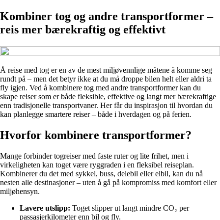
Kombiner tog og andre transportformer –
reis mer bærekraftig og effektivt
Å reise med tog er en av de mest miljøvennlige måtene å komme seg
rundt på – men det betyr ikke at du må droppe bilen helt eller aldri ta
fly igjen. Ved å kombinere tog med andre transportformer kan du
skape reiser som er både fleksible, effektive og langt mer bærekraftige
enn tradisjonelle transportvaner. Her får du inspirasjon til hvordan du
kan planlegge smartere reiser – både i hverdagen og på ferien.
Hvorfor kombinere transportformer?
Mange forbinder togreiser med faste ruter og lite frihet, men i
virkeligheten kan toget være ryggraden i en fleksibel reiseplan.
Kombinerer du det med sykkel, buss, delebil eller elbil, kan du nå
nesten alle destinasjoner – uten å gå på kompromiss med komfort eller
miljøhensyn.
Lavere utslipp:
Toget slipper ut langt mindre CO₂ per
passasjerkilometer enn bil og fly.