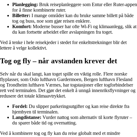
Planlegging:
Bruk reiseplanleggere som Entur eller Ruter-appen
for å finne kombinerte ruter.
Billetter:
I mange områder kan du bruke samme billett på både
tog og buss, noe som gjør reisen enklere.
Komfort:
Moderne busser har ofte Wi-Fi og klimaanlegg, slik at
du kan fortsette arbeidet eller avslapningen fra toget.
Ved å tenke i hele reisekjeder i stedet for enkeltstrekninger blir det
lettere å velge kollektivt.
Tog og fly – når avstanden krever det
Selv når du skal langt, kan toget spille en viktig rolle. Flere norske
flyplasser, som Oslo lufthavn Gardermoen, Bergen lufthavn Flesland
og Trondheim lufthavn Værnes, har togstasjoner eller togforbindelser
rett ved terminalen. Det gjør det enkelt å unngå innenriksflyvninger og
redusere det totale klimaavtrykket.
Fordel:
Du slipper parkeringsutgifter og kan reise direkte fra
hjembyen til terminalen.
Langdistanse:
Vurder nattog som alternativ til korte flyruter –
du sparer både tid og overnatting.
Ved å kombinere tog og fly kan du reise globalt med et mindre