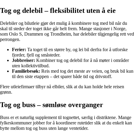
Tog og delebil – fleksibilitet uten å eie
Delebiler og bilutleie gjør det mulig å kombinere tog med bil når du
skal til steder der toget ikke går helt frem. Mange stasjoner i Norge,
som Oslo S, Drammen og Trondheim, har delebiler tilgjengelig rett ved
perrongen.
Ferier:
Ta toget til en større by, og lei bil derfra for å utforske
fjorder, fjell og småsteder.
Jobbreiser:
Kombiner tog og delebil for å nå møter i områder
uten kollektivtilbud.
Familiebesøk:
Reis med tog det meste av veien, og bruk bil kun
til den siste etappen – det sparer både tid og drivstoff.
Flere utleiefirmaer tilbyr nå elbiler, slik at du kan holde hele reisen
grønn.
Tog og buss – sømløse overganger
Buss er et naturlig supplement til tognettet, særlig i distriktene. Mange
fylkeskommuner jobber for å koordinere rutetider slik at du enkelt kan
bytte mellom tog og buss uten lange ventetider.