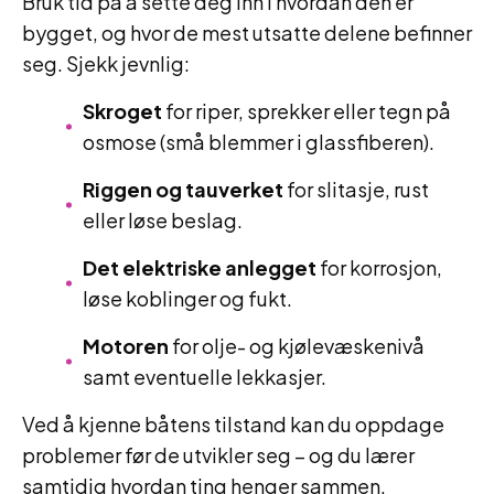
Bruk tid på å sette deg inn i hvordan den er
bygget, og hvor de mest utsatte delene befinner
seg. Sjekk jevnlig:
Skroget
for riper, sprekker eller tegn på
osmose (små blemmer i glassfiberen).
Riggen og tauverket
for slitasje, rust
eller løse beslag.
Det elektriske anlegget
for korrosjon,
løse koblinger og fukt.
Motoren
for olje- og kjølevæskenivå
samt eventuelle lekkasjer.
Ved å kjenne båtens tilstand kan du oppdage
problemer før de utvikler seg – og du lærer
samtidig hvordan ting henger sammen.