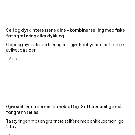
Seil og dyrk interessene dine – kombiner seiling med fiske,
fotografering eller dykking
Oppdag nye sider ved seilingen – gjør hobbyene dine til en del
av livet på sjøen
Skip
Gjør seilferien din mer bærekraftig: Sett personlige mål
for grønn seilas
Ta styringen mot en grønnere seilferie med enkle, personlige
tiltak