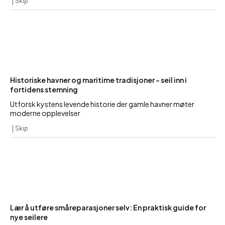
Skip
Historiske havner og maritime tradisjoner – seil inn i
fortidens stemning
Utforsk kystens levende historie der gamle havner møter
moderne opplevelser
Skip
Lær å utføre småreparasjoner selv: En praktisk guide for
nye seilere